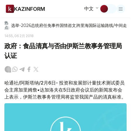
中文
KAZINFORM
热
选举-2026
总统府
任免
事件
国情咨文
跨里海国际运输路线/中间走
点:
14:55, 06 2月 2018
政府：食品清真与否由伊斯兰教事务管理局
认证
哈通社/阿斯塔纳/2月6日- 投资和发展部计量技术测试委员
会主席加里姆詹•达加洛夫在5日政府会议后的新闻发布会
上表示，伊斯兰教事务管理局将监管我国产品的清真标准。