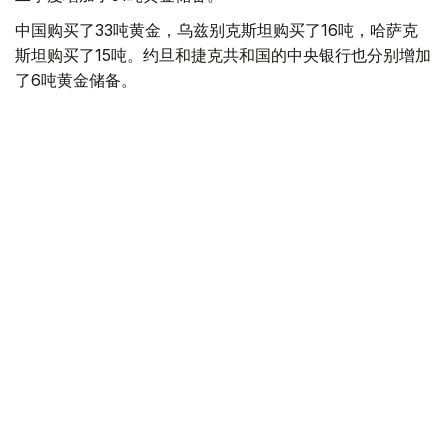
中国购买了33吨黄金，乌兹别克斯坦购买了16吨，哈萨克
斯坦购买了15吨。约旦和捷克共和国的中央银行也分别增加
了6吨黄金储备。
全球各国央行在第二季度共购买了约289吨黄金，比2025年
同期增长了62%。去年同期，黄金购买量约为178吨。
世界黄金协会称，黄金需求的增长受到地缘政治不确定性、
本季度贵金属价格下跌，以及各国寻求国际储备多元化等因
素的影响。
根据该协会进行的一项调查，89%的央行行长预计未来一
年全球黄金储备量将会增加。45%的受访者表示，他们的
国家计划增加黄金储备。
黄金储备
哈萨克斯坦
经济
央行
金融
木合塔尔 哈力木拉