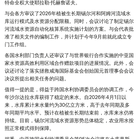
特命全权大使耶拉勒·托赫詹诺夫。
与会各方审议了2026年植被生长期锡尔河和阿姆河流域水
库运行模式及水资源分配限额。同时，会议讨论了制定锡尔
河流域水资源自动化核算系统实施计划的方案。与会代表批
准了相关文件的编制工作，并计划于今年9月前就此成立专
门工作组。
各国水利部门负责人还审议了与世界银行合作实施的中亚国
家水资源高效利用区域合作赠款项目的进展情况。此外，会
议还讨论了落实拯救咸海国际基金会创始国元首理事会会议
决议所提出相关任务的问题。
值得一提的是，得益于跨国水利协调委员会的协调工作，今
年沙尔达拉水库获得了稳定的来水。自2026年4月1日以
来，水库累计来水量约为30亿立方米，高于去年同期及多
年同期平均水平。预计在植被生长期结束前，水库来水仍将
持续。目前，锡尔河流域水资源形势总体稳定，农业用水按
照正常模式得到保障。
据悉，中亚跨国水利协调委员会第95次会议将在土库曼斯