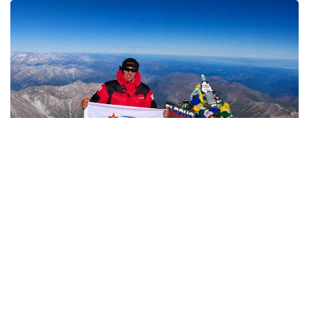
Фото: Министерство обороны РК
哈萨克斯坦
国防部
达娜 努尔巴克提