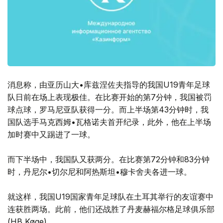
消息称，由亚历山大•库兹涅佐夫指导的我国U19青年足球
队日前在场上表现极佳。在比赛开始的第7分钟，我国被罚
球点球，罗马尼亚队获得一分。而上半场第43分钟时，我
国队选手马克西姆•瓦格诺夫首开纪录，此外，他在上半场
加时赛中又踢进了一球。
而下半场中，我国队又获两分。在比赛第72分钟和83分钟
时，丹尼尔•切尔尼和阿热斯坦•穆卡舍夫各进一球。
就这样，我国U19国家青年足球队在土耳其举行的友谊赛中
连获胜两场。此前，他们还战胜了丹麦赫福尔格足球俱乐部
(HB Køge)。