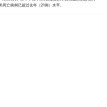
相关死亡病例已超过去年（21例）水平。
4人死亡
台报道，韩国今夏持续高温，导致人员伤亡和财产损失