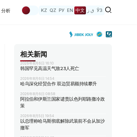
KZ
QZ
РУ
EN
中文
ق ز
ЎЗ
分析
相关新闻
2026年8月6日 16:10
韩国罕见高温天气致23人死亡
2026年8月6日 14:54
哈乌深化经贸合作 双边贸易额持续攀升
2026年8月6日 08:58
阿拉伯和伊斯兰国家谴责以色列耶路撒冷政
策
2026年8月5日 19:54
以总理称哈马斯彻底解除武装前不会从加沙
撤军