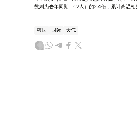
数则为去年同期（62人）的3.4倍，累计高温
韩国
国际
天气
木合塔尔 哈力木拉
编译
17:13, 03 8月 2026
韩国最高气温创纪录 已造成1
（
哈萨克国际通讯社讯
）据韩国国际广播电