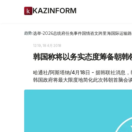
KAZINFORM
选举-2026
总统府
任免
事件
国情咨文
跨里海国际运输路
趋势:
12:19, 18 4月 2018
韩国称将以务实态度筹备朝韩
哈通社/阿斯塔纳/4月18日 - 据韩联社消
韩国政府将最大限度地简化此次韩朝首脑会