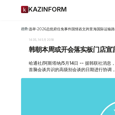
KAZINFORM
选举-2026
总统府
任免
事件
国情咨文
跨里海国际运输路
趋势:
14:35, 14 5月 2018
韩朝本周或开会落实板门店宣
哈通社/阿斯塔纳/5月14日 -- 据韩联社
首脑会谈共识的高级别会谈的日期进行协调