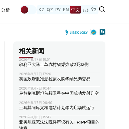
KZ
QZ
РУ
EN
中文
ق ز
ЎЗ
分析
相关新闻
2026年8月7日 19:51
叙利亚大马士革农村省爆炸致2死13伤
2026年8月7日 17:20
英国政府批准派拉蒙收购华纳兄弟交易
2026年8月7日 10:44
乌兹别克斯坦首颗卫星在中国成功发射升空
2026年8月7日 09:49
土耳其阿库尤核电站计划年内启动试运行
2026年8月6日 19:47
亚美尼亚宪法法院将审议有关TRIPP项目的
法案