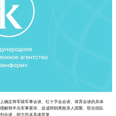
上确定将军级军事会谈、红十字会会谈、体育会谈的具体
缓解韩半岛军事紧张、促成韩朝离散亲人团聚、联合组队
别会谈，朝方尚未具体答复。