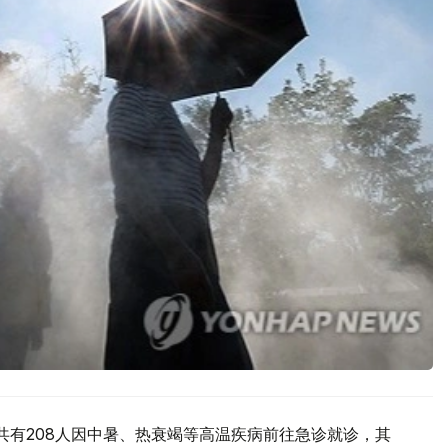
共有208人因中暑、热衰竭等高温疾病前往急诊就诊，其