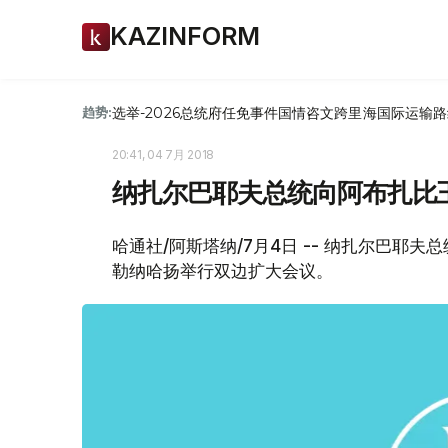
KAZINFORM
选举-2026
总统府
任免
事件
国情咨文
跨里海国际运输路
趋势:
20:41, 04 7月 2018
纳扎尔巴耶夫总统向阿布扎比
哈通社/阿斯塔纳/7月4日 -- 纳扎尔巴耶夫
勒纳哈扬举行双边扩大会议。