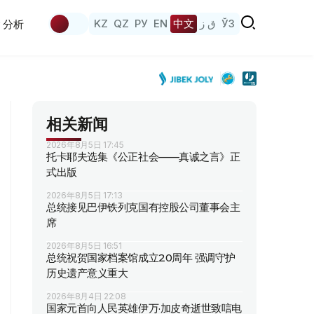
KZ
QZ
РУ
EN
中文
ق ز
ЎЗ
分析
相关新闻
2026年8月5日 17:45
托卡耶夫选集《公正社会——真诚之言》正
式出版
2026年8月5日 17:13
总统接见巴伊铁列克国有控股公司董事会主
席
2026年8月5日 16:51
总统祝贺国家档案馆成立20周年 强调守护
历史遗产意义重大
2026年8月4日 22:08
国家元首向人民英雄伊万·加皮奇逝世致唁电