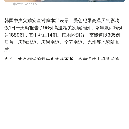
Фото: Yonhap
韩国中央灾难安全对策本部表示，受创纪录高温天气影响，
仅1日一天就报告了96例高温相关疾病病例，今年累计病例
达1889例，其中死亡14例。按地区划分，京畿道以395例
居首，庆尚北道、庆尚南道、全罗南道、光州等地紧随其
后。
畜产、水产领域的损失也接连不断。畜舍温度上升造成逾
43.2万头（只）畜禽死亡，其中猪2.8万多头、家禽40.4万
多只。另据统计，水温上升导致比目鱼、鲻鱼等逾16.5万条
养殖鱼死亡。
政府于上月27日将国家危机警报上调至最高级别“严重”，并
自本月2日起将中央灾难安全对策本部应急机制提升至二
级。这是继2023年以来时隔3年再次启动二级应急响应。政
府正通过强化跨部门协同工作体系、向各市道紧急派遣现场
情况管理官等举措，全力应对酷暑高温。