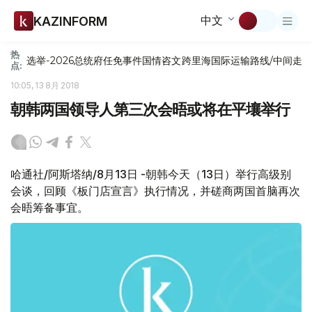
中文
KAZINFORM
热
选举-2026
总统府
任免
事件
国情咨文
跨里海国际运输路线/中间走
点:
10:05, 13 8月 2018
朝韩两国领导人第三次会晤或将在平壤举行
哈通社/阿斯塔纳/8月13日 -朝韩今天（13日）举行高级别
会谈，回顾《板门店宣言》执行情况，并磋商两国首脑再次
会晤筹备事宜。