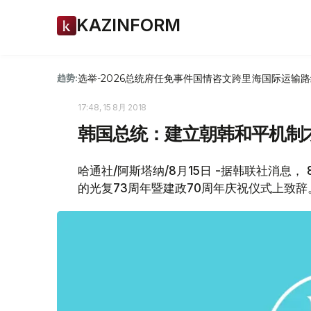
KAZINFORM
选举-2026
总统府
任免
事件
国情咨文
跨里海国际运输路
趋势:
17:48, 15 8月 2018
韩国总统：建立朝韩和平机制才
哈通社/阿斯塔纳/8月15日 -据韩联社消息
的光复73周年暨建政70周年庆祝仪式上致辞