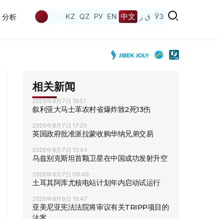
KZ
QZ
РУ
EN
中文
ق ز
ЎЗ
分析
相关新闻
2026年8月7日 19:51
叙利亚大马士革农村省爆炸致2死13伤
2026年8月7日 17:20
英国政府批准派拉蒙收购华纳兄弟交易
2026年8月7日 10:44
乌兹别克斯坦首颗卫星在中国成功发射升空
2026年8月7日 09:49
土耳其阿库尤核电站计划年内启动试运行
2026年8月6日 19:47
亚美尼亚宪法法院将审议有关TRIPP项目的
法案