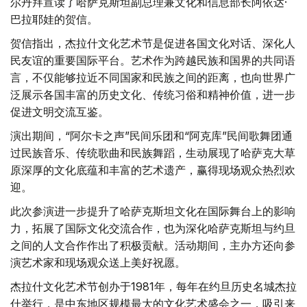
尔丹拜宣读了哈萨克斯坦副总理兼文化和信息部长阿依达·
巴拉耶娃的贺信。
贺信指出，杰拉什文化艺术节是促进各国文化对话、深化人
民友谊的重要国际平台。艺术作为跨越民族和国界的共同语
言，不仅能够拉近不同国家和民族之间的距离，也向世界广
泛展示各国丰富的历史文化、传统习俗和精神价值，进一步
促进文明交流互鉴。
演出期间，“阿尔卡之声”民间乐团和“阿克库”民间歌舞团通
过民族音乐、传统歌曲和民族舞蹈，生动展现了哈萨克大草
原深厚的文化底蕴和丰富的艺术遗产，赢得现场观众热烈欢
迎。
此次参演进一步提升了哈萨克斯坦文化在国际舞台上的影响
力，拓展了国际文化交流合作，也为深化哈萨克斯坦与约旦
之间的人文合作作出了积极贡献。活动期间，主办方还向参
演艺术家和现场观众送上美好祝愿。
杰拉什文化艺术节创办于1981年，每年在约旦历史名城杰拉
什举行，是中东地区规模最大的文化艺术盛会之一，吸引来