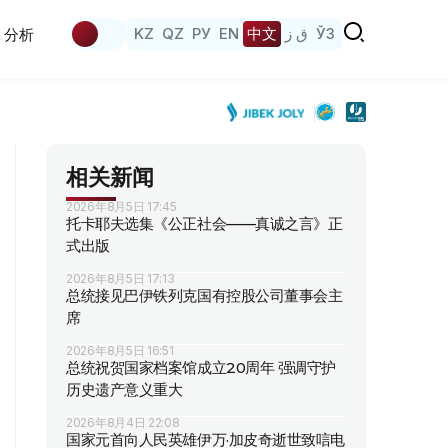
KZ
QZ
РУ
EN
中文
ق ز
ЎЗ
分析
相关新闻
2026年8月5日 17:45
托卡耶夫选集《公正社会——真诚之言》正
式出版
2026年8月5日 17:13
总统接见巴伊铁列克国有控股公司董事会主
席
2026年8月5日 16:51
总统祝贺国家档案馆成立20周年 强调守护
历史遗产意义重大
2026年8月4日 22:08
国家元首向人民英雄伊万·加皮奇逝世致唁电