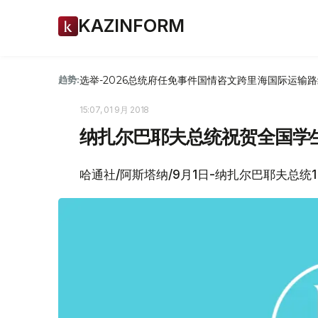
KAZINFORM
选举-2026
总统府
任免
事件
国情咨文
跨里海国际运输路
趋势:
15:07, 01 9月 2018
纳扎尔巴耶夫总统祝贺全国学
哈通社/阿斯塔纳/9月1日-纳扎尔巴耶夫总