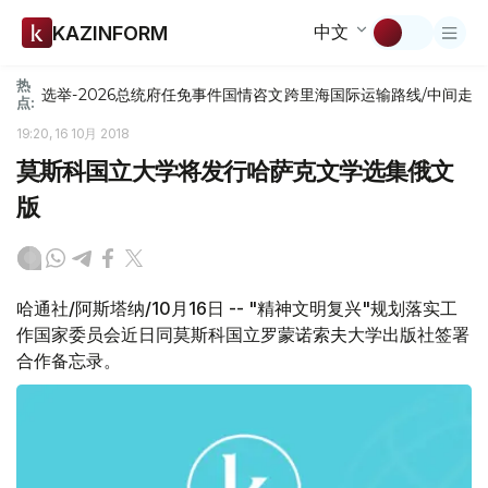
中文
KAZINFORM
热
选举-2026
总统府
任免
事件
国情咨文
跨里海国际运输路线/中间走
点:
19:20, 16 10月 2018
莫斯科国立大学将发行哈萨克文学选集俄文
版
哈通社/阿斯塔纳/10月16日 -- "精神文明复兴"规划落实工
作国家委员会近日同莫斯科国立罗蒙诺索夫大学出版社签署
合作备忘录。