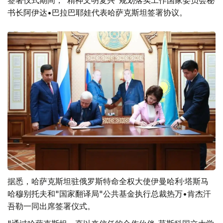
签署仪式期间，"精神文明复兴"规划落实工作国家委员会秘
书长阿伊达•巴拉巴耶娃代表哈萨克斯坦签署协议。
据悉，哈萨克斯坦驻俄罗斯特命全权大使伊曼哈利·塔斯马
哈穆别托夫和"国家翻译局"公共基金执行总裁热万•肯杰汗
吾勒一同出席签署仪式。