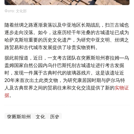
Фото: 文化部
随着丝绸之路逐渐衰落以及中亚地区长期战乱，扫兰古城也
逐步走向没落。如今，这座历经千年沧桑的古城遗址已成为
哈萨克斯坦重要的历史文化遗产，为研究中亚文明、丝绸之
路贸易和古代城市发展提供了珍贵实物资料。
据此前报道，近日，一支考古团队在突厥斯坦州赛拉姆—乌
盖姆国家自然公园内乌什巴斯托别古城遗址进行考古发掘
时，发现一件属于古典时代的玻璃器残片。这是该遗址近
20年来首次出土此类文物，为研究康居国时期与萨尔马特
人及古典世界之间的贸易往来和文化交流提供了新的
实物证
据
。
突厥斯坦州
文化
历史
叶尔兰 马赞