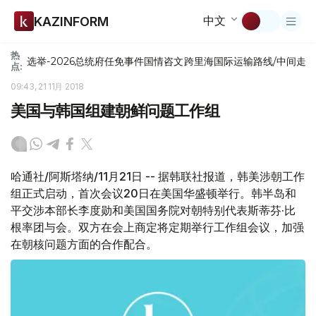
中文
KAZINFORM
热
选举-2026
总统府
任免
事件
国情咨文
跨里海国际运输路线/中间走
点:
09:43, 21 11月 2018
美国与韩国组建朝鲜问题工作组
哈通社/阿斯塔纳/11月21日 -- 据韩联社报道，韩美涉朝工作
组正式启动，首次会议20日在美国华盛顿举行。韩半岛和
平交涉本部长李度勋和美国国务院对朝特别代表斯蒂芬·比
根率团与会。双方在会上商定将定期举行工作组会议，加强
在朝核问题方面的合作配合。