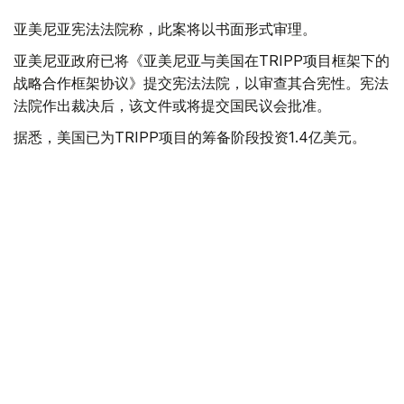
亚美尼亚宪法法院称，此案将以书面形式审理。
亚美尼亚政府已将《亚美尼亚与美国在TRIPP项目框架下的
战略合作框架协议》提交宪法法院，以审查其合宪性。宪法
法院作出裁决后，该文件或将提交国民议会批准。
据悉，美国已为TRIPP项目的筹备阶段投资1.4亿美元。
美国
国际
亚美尼亚
木合塔尔 哈力木拉
编译
19:54, 05 8月 2026
以总理称哈马斯彻底解除武装前不会从加沙
撤军