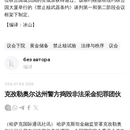
位联合国成员国的赞成票获得通过。该条约根据在纽约联合
国大厦举行的《禁止核武器条约》谈判第一和第二阶段会议
框架下制定。
【编译：冰山】
议会下院
黄金储备
禁止核试验
法律与秩序
议会
без автора
编译
11:54, 07 8月 2026
克孜勒奥尔达州警方捣毁非法采金犯罪团伙
（哈萨克国际通讯社讯） 哈萨克斯坦金融监管署克孜勒奥