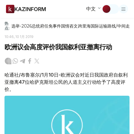
中文
KAZINFORM
热
选举-2026
总统府
任免
事件
国情咨文
跨里海国际运输路线/中间走
点:
10:46, 10 1月 2019
欧洲议会高度评价我国叙利亚撤离行动
哈通社/布鲁塞尔/1月10日-欧洲议会对近日我国政府自叙利
亚撤离47位哈萨克斯坦公民的人道主义行动给予了高度评
价。