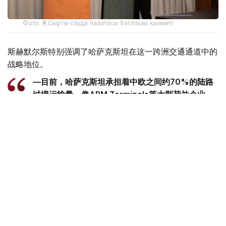
Фото: ҚР Сырты сауда палатасы баспасөз қызметі
斯赫默尔斯特别强调了哈萨克斯坦在这一跨洲交通通道中的
战略地位。
—目前，哈萨克斯坦承担着中欧之间约70%的陆路
过境运输量。像APM Terminals等大型荷兰企业，
已积极参与阿克套港和库雷克港的基础设施建设与升
级改造，-他说。
此外，斯赫默尔斯透露，仅在上周，在荷兰签署了新一批总
额达1.6亿欧元的合作协议。
—哈萨克斯坦是中亚地区举足轻重的核心国家。对我
们而言，推动投资布局从传统油气领域向水资源管
理、现代农业等方向多元拓展，具有重要意义。目
前，荷兰是哈萨克斯坦最大的外国投资者之一，我们
也有充分意愿继续深化在哈的投资合作，-斯赫默尔