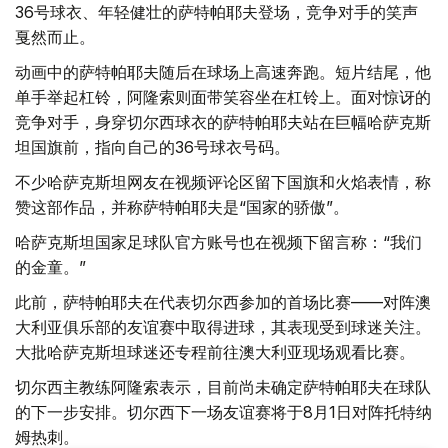
36号球衣、年轻健壮的萨特帕耶夫登场，竞争对手的笑声
戛然而止。
动画中的萨特帕耶夫随后在球场上高速奔跑。短片结尾，他
单手举起杠铃，阿隆索则面带笑容坐在杠铃上。面对惊讶的
竞争对手，身穿切尔西球衣的萨特帕耶夫站在巨幅哈萨克斯
坦国旗前，指向自己的36号球衣号码。
不少哈萨克斯坦网友在视频评论区留下国旗和火焰表情，称
赞这部作品，并称萨特帕耶夫是“国家的骄傲”。
哈萨克斯坦国家足球队官方账号也在视频下留言称：“我们
的金童。”
此前，萨特帕耶夫在代表切尔西参加的首场比赛——对阵澳
大利亚俱乐部的友谊赛中取得进球，其表现受到球迷关注。
大批哈萨克斯坦球迷还专程前往澳大利亚现场观看比赛。
切尔西主教练阿隆索表示，目前尚未确定萨特帕耶夫在球队
的下一步安排。切尔西下一场友谊赛将于8月1日对阵托特纳
姆热刺。