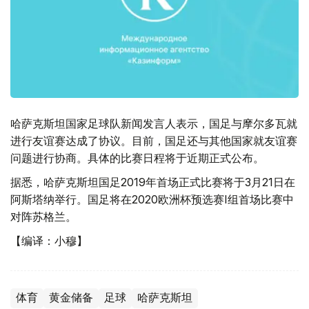
哈萨克斯坦国家足球队新闻发言人表示，国足与摩尔多瓦就
进行友谊赛达成了协议。目前，国足还与其他国家就友谊赛
问题进行协商。具体的比赛日程将于近期正式公布。
据悉，哈萨克斯坦国足2019年首场正式比赛将于3月21日在
阿斯塔纳举行。国足将在2020欧洲杯预选赛I组首场比赛中
对阵苏格兰。
【编译：小穆】
体育
黄金储备
足球
哈萨克斯坦