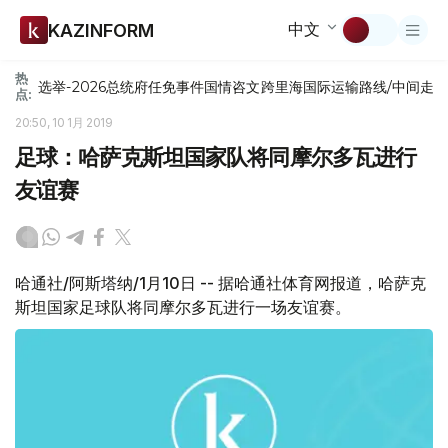
中文
KAZINFORM
热
选举-2026
总统府
任免
事件
国情咨文
跨里海国际运输路线/中间走
点:
20:50, 10 1月 2019
足球：哈萨克斯坦国家队将同摩尔多瓦进行
友谊赛
哈通社/阿斯塔纳/1月10日 -- 据哈通社体育网报道，哈萨克
斯坦国家足球队将同摩尔多瓦进行一场友谊赛。