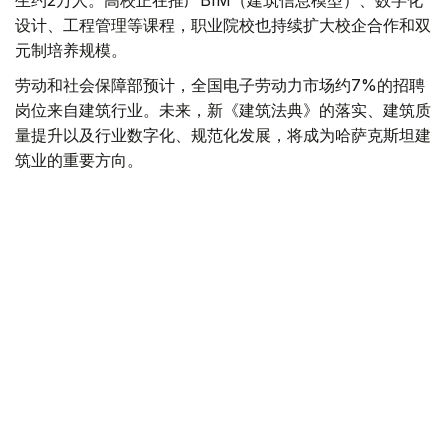
生约2万人。高校正在推广BIM（建筑信息模型）、数字化
设计、工程管理等课程，职业院校也持续扩大校企合作和双
元制培养规模。
劳动和社会保障部预计，全国电子劳动力市场约7%的招聘
岗位来自建筑行业。未来，新《建筑法典》的落实、建筑质
量提升以及行业数字化、规范化发展，将成为哈萨克斯坦建
筑业的重要方向。
值得一提的是，哈萨克斯坦的建筑工人节定于每年8月的第
二个星期日。
住房
基础设施建设
经济
达娜 努尔巴克提
编译
22:24, 07 8月 2026