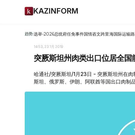
KAZINFORM
选举-2026
总统府
任免
事件
国情咨文
跨里海国际运输路
趋势:
14:53, 23 1月 2019
突厥斯坦州肉类出口位居全国
哈通社/突厥斯坦/1月23日 - 突厥斯坦州
斯坦、俄罗斯、伊朗、阿联酋等国出口肉制品