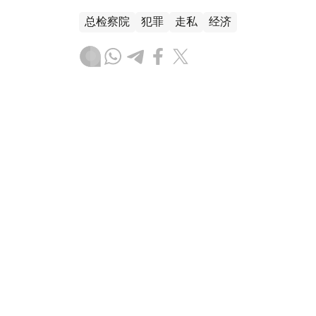
总检察院
犯罪
走私
经济
叶尔兰 马赞
编译
21:52, 07 8月 2026
哈萨克斯坦阿克索兰钨矿计划2
（
哈萨克国际通讯社讯
）位于哈萨克斯坦北哈
启动钨矿开采工作。相关时间安排及项目规
告中。