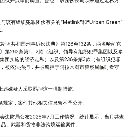
团伙开展审前调查。据悉，该团伙长期以来通过走私方
织犯罪团伙有关的“Metlink”和“Urban Green”
戈。
斯坦共和国刑事诉讼法典》第128至132条，两名哈萨克
第262条第1、2款（组织、领导有组织犯罪集团以及参
罪集团实施的经济走私）以及第236条第3款（有组织犯罪
，被依法拘捕，并被羁押于阿拉木图市警察局临时看守
对上述嫌疑人采取羁押这一强制措施。
1条规定，案件其他相关信息暂不予公开。
会边防局公布2026年7月工作情况。统计显示，当月共查
毒品、武器和货物非法跨境运输案件。