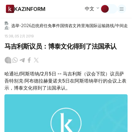
中文
KAZINFORM
热
选举-2026
总统府
任免
事件
国情咨文
跨里海国际运输路线/中间走
点:
15:38, 05 2月 2019
马吉利斯议员：博泰文化得到了法国承认
哈通社/阿斯塔纳/2月5日 -- 马吉利斯（议会下院）议员萨
吾特别克·阿布德拉赫曼诺夫5日在阿斯塔纳举行的会议上表
示，博泰文化得到了法国承认。