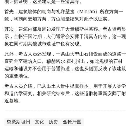
项证据证明，这座建筑是一座清真寺。
首先，建筑墙体的朝向与礼拜壁龛（Mihrab）所在方向一
致，均朝向麦加方向，方位测量结果对此予以证实。
其次，建筑内部及周边发现了大量穆斯林墓葬。考古资料显
示，金帐汗国时期，人们通常会安葬于清真寺内外，这一现
象在同时期其他城市遗址中也有发现。
此外，考古人员还发现，一条由大型山石铺设而成的道路一
直延伸至建筑入口。穆赫塔尔·霍扎指出，如此规模的石材
运输和铺设并不会用于普通街道，这也从侧面反映了该建筑
的重要地位。
考古人员介绍，已从出土人骨中提取样本，用于开展人类学
和遗传学研究。相关研究结束后，这些遗骸将重新安葬于附
近墓地。
突厥斯坦州
文化
历史
金帐汗国