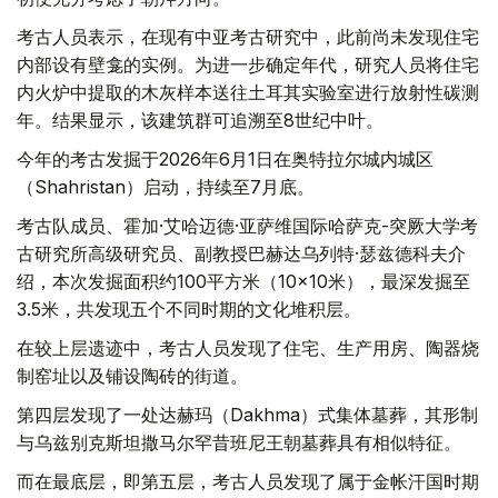
考古人员表示，在现有中亚考古研究中，此前尚未发现住宅
内部设有壁龛的实例。为进一步确定年代，研究人员将住宅
内火炉中提取的木灰样本送往土耳其实验室进行放射性碳测
年。结果显示，该建筑群可追溯至8世纪中叶。
今年的考古发掘于2026年6月1日在奥特拉尔城内城区
（Shahristan）启动，持续至7月底。
考古队成员、霍加·艾哈迈德·亚萨维国际哈萨克-突厥大学考
古研究所高级研究员、副教授巴赫达乌列特·瑟兹德科夫介
绍，本次发掘面积约100平方米（10×10米），最深发掘至
3.5米，共发现五个不同时期的文化堆积层。
在较上层遗迹中，考古人员发现了住宅、生产用房、陶器烧
制窑址以及铺设陶砖的街道。
第四层发现了一处达赫玛（Dakhma）式集体墓葬，其形制
与乌兹别克斯坦撒马尔罕昔班尼王朝墓葬具有相似特征。
而在最底层，即第五层，考古人员发现了属于金帐汗国时期