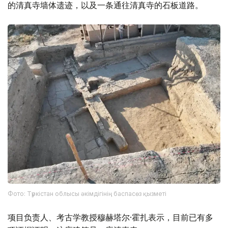
的清真寺墙体遗迹，以及一条通往清真寺的石板道路。
Фото: Түркістан облысы әкімдігінің баспасөз қызметі
项目负责人、考古学教授穆赫塔尔·霍扎表示，目前已有多