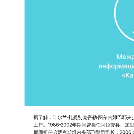
据了解，叶尔兰·扎曼别克吾勒·图尔古姆巴耶夫少
工作。1986-2002年期间曾担任阿拉套县、加
期间担任哈萨克斯坦内务部刑警司司长；2006-2