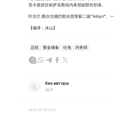
至今曾担任哈萨克斯坦内务部副部长职务。
叶尔兰·图尔古姆巴耶夫曾荣获二级"Aibyn"、一级
【编译：冰山】
总统
黄金储备
任免
内务部
без автора
编译
09:56, 29 7月 2026