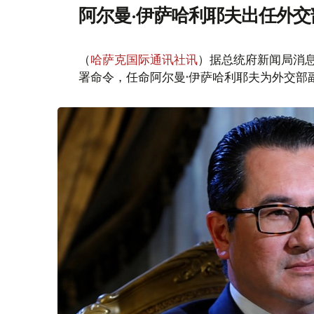
阿尔曼·伊萨哈利耶夫出任外交
（
哈萨克国际通讯社讯
）据总统府新闻局消息
署命令，任命阿尔曼·伊萨哈利耶夫为外交部