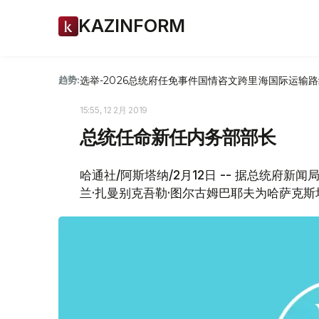
KAZINFORM
选举-2026
总统府
任免
事件
国情咨文
跨里海国际运输路
趋势:
15:55, 12 2月 2019
总统任命新任内务部部长
哈通社/阿斯塔纳/2月12日 -- 据总统府
兰·扎曼别克吾勒·图尔古姆巴耶夫为哈萨克