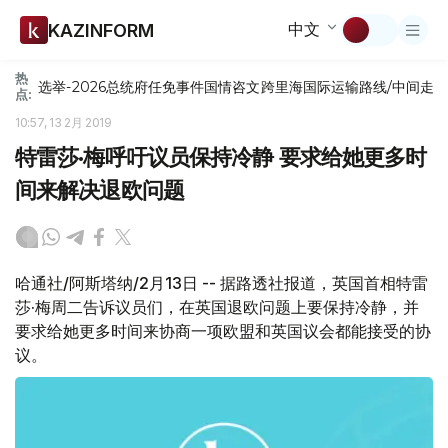
中文
KAZINFORM
热
选举-2026
总统府
任免
事件
国情咨文
跨里海国际运输路线/中间走
点:
10:57, 13 2月 2019
特雷莎·梅呼吁议员保持冷静 要求给她更多时
间来解决退欧问题
哈通社/阿斯塔纳/2月13日 -- 据路透社报道，英国首相特雷
莎·梅周二告诉议员们，在英国退欧问题上要保持冷静，并
要求给她更多时间来协商一项欧盟和英国议会都能接受的协
议。