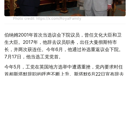
Photo credit: https://x.com/RoyalFamily
伯纳姆2001年首次当选议会下院议员，曾任文化大臣和卫
生大臣。2017年，他辞去议员职务，出任大曼彻斯特市
长，并两次获连任。今年6月，他通过补选重返议会下院。
7月17日，他当选工党党首。
今年5月，工党在英国地方选举中遭遇重挫，党内要求时任
首相斯塔默辞职的呼声不断上升。斯塔默6月22日宣布辞去
工党党首职务，并表示将在继任者产生后卸任首相。斯塔默
20日早些时候向国王递交辞呈。
国际
英国
木合塔尔 哈力木拉