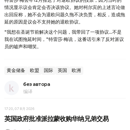
特雷莎·梅去年12月推迟了对退欧协议的投票，因为当时的
情况显示议会肯定会否决该协议。她对柯尔宾的上述言论做
出回应称，她不会为退欧问题久拖不决负责，相反，造成拖
延的原因是议会不支持她的退欧协议。
"我想在圣诞节前解决这个问题，我带回了一项协议...不是
我在试图拖延时间，"特雷莎·梅说，这番话引来了反对派议
员的嘘声和嘲笑。
黄金储备
欧盟
国际
英国
欧洲
без автора
编译
17:20, 07 8月 2026
英国政府批准派拉蒙收购华纳兄弟交易