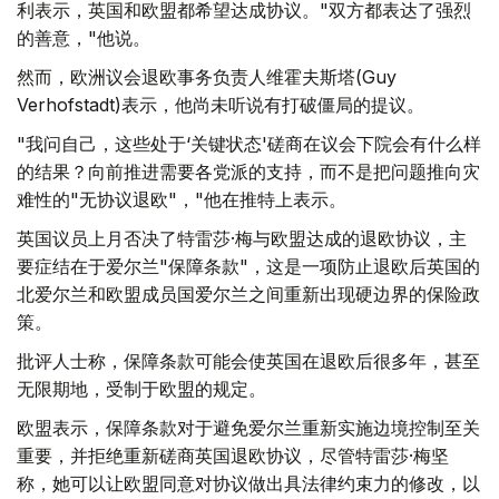
利表示，英国和欧盟都希望达成协议。"双方都表达了强烈
的善意，"他说。
然而，欧洲议会退欧事务负责人维霍夫斯塔(Guy
Verhofstadt)表示，他尚未听说有打破僵局的提议。
"我问自己，这些处于‘关键状态'磋商在议会下院会有什么样
的结果？向前推进需要各党派的支持，而不是把问题推向灾
难性的"无协议退欧"，"他在推特上表示。
英国议员上月否决了特雷莎·梅与欧盟达成的退欧协议，主
要症结在于爱尔兰"保障条款"，这是一项防止退欧后英国的
北爱尔兰和欧盟成员国爱尔兰之间重新出现硬边界的保险政
策。
批评人士称，保障条款可能会使英国在退欧后很多年，甚至
无限期地，受制于欧盟的规定。
欧盟表示，保障条款对于避免爱尔兰重新实施边境控制至关
重要，并拒绝重新磋商英国退欧协议，尽管特雷莎·梅坚
称，她可以让欧盟同意对协议做出具法律约束力的修改，以