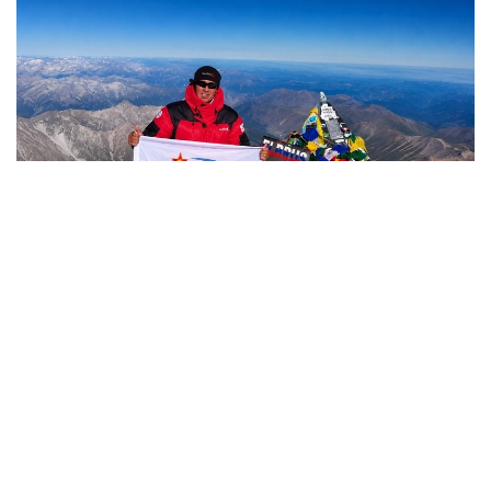
Фото: Министерство обороны РК
哈萨克斯坦
国防部
达娜 努尔巴克提
编译