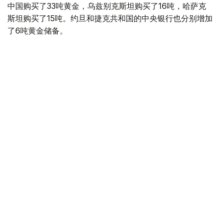
中国购买了33吨黄金，乌兹别克斯坦购买了16吨，哈萨克
斯坦购买了15吨。约旦和捷克共和国的中央银行也分别增加
了6吨黄金储备。
全球各国央行在第二季度共购买了约289吨黄金，比2025年
同期增长了62%。去年同期，黄金购买量约为178吨。
世界黄金协会称，黄金需求的增长受到地缘政治不确定性、
本季度贵金属价格下跌，以及各国寻求国际储备多元化等因
素的影响。
根据该协会进行的一项调查，89%的央行行长预计未来一
年全球黄金储备量将会增加。45%的受访者表示，他们的
国家计划增加黄金储备。
黄金储备
哈萨克斯坦
经济
央行
金融
木合塔尔 哈力木拉
编译