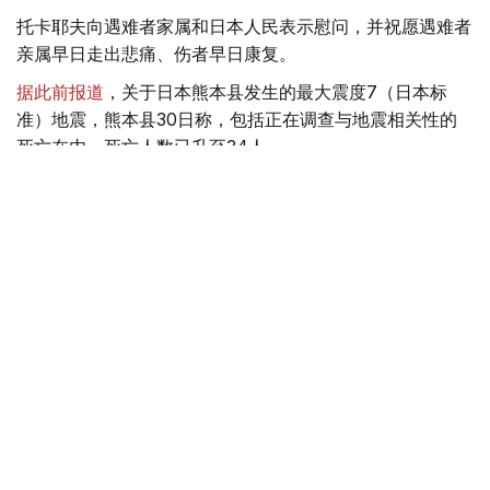
托卡耶夫向遇难者家属和日本人民表示慰问，并祝愿遇难者
亲属早日走出悲痛、伤者早日康复。
据此前报道
，关于日本熊本县发生的最大震度7（日本标
准）地震，熊本县30日称，包括正在调查与地震相关性的
死亡在内，死亡人数已升至34人。
总统
日本
哈斯穆-卓玛尔特·托卡耶夫
地震
达娜 努尔巴克提
编译
15:14, 30 7月 2026
日本熊本地震死亡人数增至34人