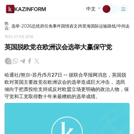
中文
KAZINFORM
热
选举-2026
总统府
任免
事件
国情咨文
跨里海国际运输路线/中间走
点:
15:51, 27 5月 2019
英国脱欧党在欧洲议会选举大赢保守党
哈通社/努尔-苏丹/5月27日 -- 据联合早报网消息，英国脱
欧对英国主要政党在欧洲议会的选举造成巨大冲击， 选民
倾向于把票投给支持或反对欧盟立场更明确的政治人物，保
守党和工党取得数十年来最糟糕的选举成绩。