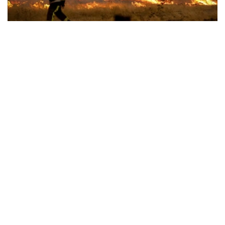
Фото: СВС
法国内政部长警告，这场大火仍未受到控制，而且正朝着城
区方向蔓延，整体形势依然极为严峻。
法国境内的野火逼近著名葡萄酒产区波尔多，大火已蔓延到
距离波尔多主要城区入口大约15公里的地方，威胁当地民宅
和农田。波尔多市长表示目前没有计划疏散整座城市，波尔
多都会区人口约有85万人。法国政府说将审慎地评估形
势，并视情况采取进一步措施。
西南部勒波尔日镇的大部分居民因为野火已撤离。法国宪兵
和地方警察逐户巡查，确认没有居民滞留，同时防止空置住
宅遭人闯空门。
西班牙林火不灭，希腊在欧盟民事保护机制下，派遣两架消
防飞机前往西班牙协助灭火。