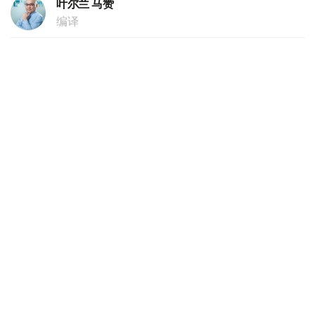
叶尔兰 马赞
编译
08:30, 07 7月 2026
欧亚经济联盟工业政策理事会举行第八次会
议 哈萨克斯坦提出合作重点
（哈萨克国际通讯社讯）哈萨克斯坦工业和建设部长叶尔塞
因·纳哈斯帕耶夫在俄罗斯叶卡捷琳堡举行的国际工业展览
会“INNOPROM”期间，主持召开欧亚经济联盟工业政策理
事会第八次会议，并就联盟框架下工业合作重点方向提出建
议。