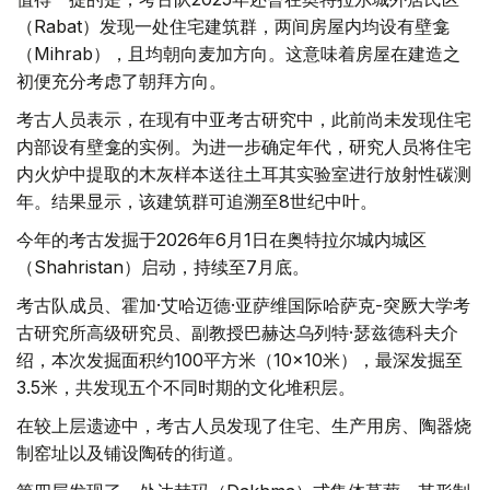
（Rabat）发现一处住宅建筑群，两间房屋内均设有壁龛
（Mihrab），且均朝向麦加方向。这意味着房屋在建造之
初便充分考虑了朝拜方向。
考古人员表示，在现有中亚考古研究中，此前尚未发现住宅
内部设有壁龛的实例。为进一步确定年代，研究人员将住宅
内火炉中提取的木灰样本送往土耳其实验室进行放射性碳测
年。结果显示，该建筑群可追溯至8世纪中叶。
今年的考古发掘于2026年6月1日在奥特拉尔城内城区
（Shahristan）启动，持续至7月底。
考古队成员、霍加·艾哈迈德·亚萨维国际哈萨克-突厥大学考
古研究所高级研究员、副教授巴赫达乌列特·瑟兹德科夫介
绍，本次发掘面积约100平方米（10×10米），最深发掘至
3.5米，共发现五个不同时期的文化堆积层。
在较上层遗迹中，考古人员发现了住宅、生产用房、陶器烧
制窑址以及铺设陶砖的街道。