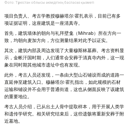
Фото: Түркістан облысы әкімдігінің баспасөз қызметі
项目负责人、考古学教授穆赫塔尔·霍扎表示，目前已有多
项证据证明，这座建筑是一座清真寺。
首先，建筑墙体的朝向与礼拜壁龛（Mihrab）所在方向一
致，均朝向麦加方向，方位测量结果对此予以证实。
其次，建筑内部及周边发现了大量穆斯林墓葬。考古资料显
示，金帐汗国时期，人们通常会安葬于清真寺内外，这一现
象在同时期其他城市遗址中也有发现。
此外，考古人员还发现，一条由大型山石铺设而成的道路一
直延伸至建筑入口。穆赫塔尔·霍扎指出，如此规模的石材
运输和铺设并不会用于普通街道，这也从侧面反映了该建筑
的重要地位。
考古人员介绍，已从出土人骨中提取样本，用于开展人类学
和遗传学研究。相关研究结束后，这些遗骸将重新安葬于附
近墓地。