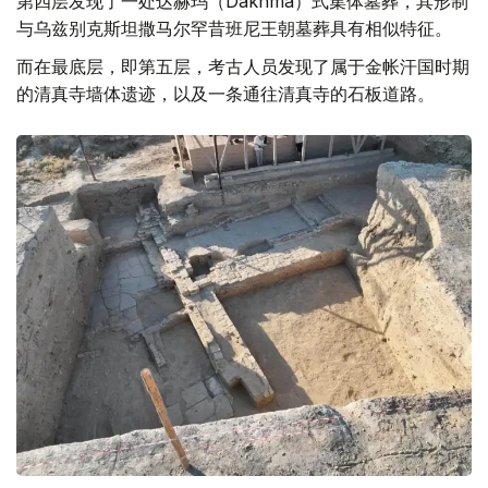
第四层发现了一处达赫玛（Dakhma）式集体墓葬，其形制
与乌兹别克斯坦撒马尔罕昔班尼王朝墓葬具有相似特征。
而在最底层，即第五层，考古人员发现了属于金帐汗国时期
的清真寺墙体遗迹，以及一条通往清真寺的石板道路。