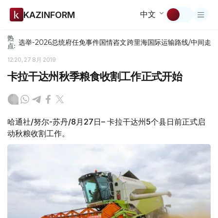
中文
KAZINFORM
热
选举-2026
总统府
任免
事件
国情咨文
跨里海国际运输路线/中间走
点:
12:20, 27 8月 2019
卡拉干达州秋季粮食收割工作正式开始
哈通社/努尔-苏丹/8月27日– 卡拉干达州5个县日前正式启
动秋粮收割工作。