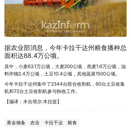
据农业部消息，今年卡拉干达州粮食播种总
面积达
88.4
万公顷。
其中，小麦
63.1
万公顷，大麦
200
公顷，燕麦
1.6
万公顷，油
料作物
2.4
万公顷，土豆
10.4
公顷，其他蔬菜
1500
公顷。
今年卡拉干达州集中了
2344
台联合收割机，
60
台土豆收集
机和
72
台土豆收割机参与秋收工作。
【编译：木合塔尔·木拉提】
黄金储备
农业
卡拉干达
粮食