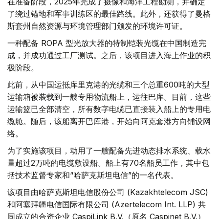
在准备阶段，2025年完成了摄像和海洋工程勘测，并确定
了绕过锚地和军事训练区的最佳路线。此外，还获得了曼格
斯套州自然资源与环境管理部门颁发的环境许可证。
一种配备 ROPA 型光放大器的特制铠装光缆在中国制造完
成，并成功通过工厂测试。之后，该项目进入海上作业的积
极阶段。
此前，从中国运抵库里克港的光缆和三个总重600吨的大型
运输箱被装载到一艘专用物流船上，运往巴库。目前，这些
运输篮已全部清空，所有数字电缆已直接装入船上的专用电
缆舱。随后，该船离开巴库港，开始向阿克套港方向铺设网
络。
为了实施该项目，动用了一艘配备先进动态排水系统、载水
量超过2万吨的电缆敷设船。船上有70名船员工作，其中包
括技术监督专家和“哈萨克斯坦电信”的一名代表。
该项目由哈萨克斯坦电信股份公司 (Kazakhtelecom JSC)
和阿塞拜疆电信国际有限公司 (Azertelecom Int. LLP) 共
同成立的合资企业 CaspiLink B.V.（原名 Caspinet B.V.）