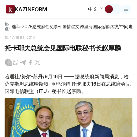
中文
KAZINFORM
热
选举-2026
总统府
任免
事件
国情咨文
跨里海国际运输路线/中间走
点:
19:47, 16 9月 2019
托卡耶夫总统会见国际电联秘书长赵厚麟
哈通社/努尔-苏丹/9月16日 —— 据总统府新闻局消息，哈
萨克斯坦总统哈斯穆-卓玛尔特·托卡耶夫16日在总统府会见
国际电信联盟（ITU）秘书长赵厚麟。