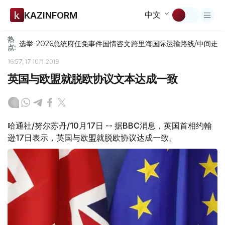
中文
KAZINFORM
热
选举-2026
总统府
任免
事件
国情咨文
跨里海国际运输路线/中间走
点:
16:57, 17 10月 2019
英国与欧盟就脱欧协议文本达成一致
哈通社/努尔苏丹/10月17日 -- 据BBC消息，英国首相约翰
逊17日表示，英国与欧盟就脱欧协议达成一致。