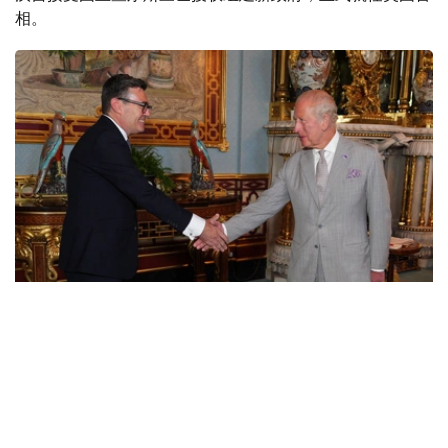
相。
Photo credit: https://x.com/RoyalFamily
伯纳姆2001年首次当选议会下院议员，曾任文化大臣和卫
生大臣。2017年，他辞去议员职务，出任大曼彻斯特市
长，并两次获连任。今年6月，他通过补选重返议会下院。