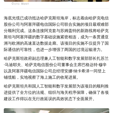
Фото: Үкімет
海底光缆已成功抵达哈萨克斯坦海岸，标志着由哈萨克电信
股份公司与阿塞拜疆电信国际公司联合实施的项目最艰难部
分顺利完成。这条连接阿克套与苏姆盖特的新路线将哈萨克
斯坦与阿塞拜疆的数字基础设施紧密相连，成为一条贯通亚
洲与欧洲的高速直达数据走廊。该项目的实施不仅提升了国
际通信的可靠性，也进一步增强了两国的过境运输潜力。
哈萨克斯坦政府副总理兼人工智能和数字发展部部长扎苏兰
·马迪耶夫、哈萨克电信股份公司董事会主席巴格达特·穆辛
以及阿塞拜疆电信国际公司总经理安娜·纳卡希泽一同登上
铺缆船，实地视察了海上施工的收尾进展。
哈萨克斯坦共和国人工智能和数字发展部为该项目的顺利推
进提供了全方位的法规、组织与海关程序保障，确保了各项
建设工作得以在无行政延误的高效状态下全面展开。