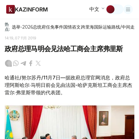
中文
KAZINFORM
热
选举-2026
总统府
任免
事件
国情咨文
跨里海国际运输路线/中间走
点:
14:19, 07 11月 2019
政府总理马明会见法哈工商会主席弗里斯
哈通社/努尔苏丹/11月7日—据政府总理官网消息，政府总
理阿斯哈尔·马明日前会见由法国-哈萨克斯坦工商会主席杰
雷尔·弗里斯带领的代表团。