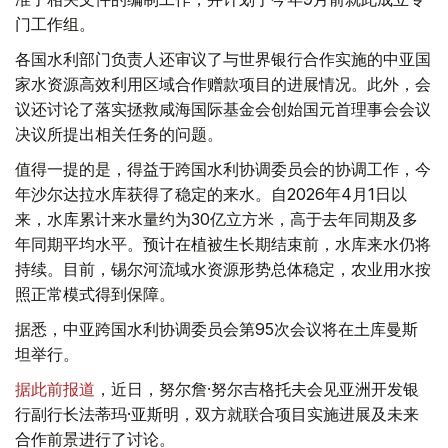
门工作组。
各国水利部门负责人还审议了与世界银行合作实施的中亚国
家水资源高效利用区域合作赠款项目的进展情况。此外，会
议还讨论了落实拯救咸海国际基金会创始国元首理事会会议
决议所提出相关任务的问题。
值得一提的是，得益于跨国水利协调委员会的协调工作，今
年沙尔达拉水库获得了稳定的来水。自2026年4月1日以
来，水库累计来水量约为30亿立方米，高于去年同期及多
年同期平均水平。预计在植被生长期结束前，水库来水仍将
持续。目前，锡尔河流域水资源形势总体稳定，农业用水按
照正常模式得到保障。
据悉，中亚跨国水利协调委员会第95次会议将在土库曼斯
坦举行。
据此前报道
，近日，努尔詹·努尔吉格托夫会见亚洲开发银
行副行长法蒂玛·亚斯明，双方就联合项目实施进展及未来
合作前景进行了讨论。