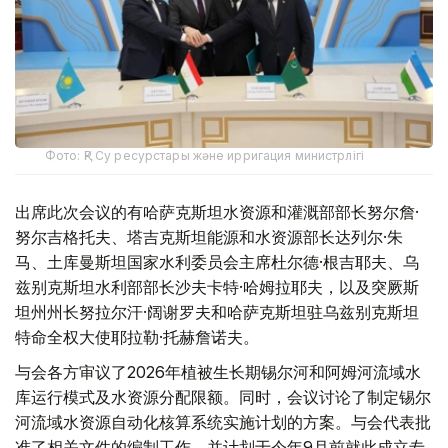
Фото: ҚР Су ресурстары және ирригация министрлігі
出席此次会议的有哈萨克斯坦水资源和灌溉部部长努尔詹·
努尔吉格托夫、塔吉克斯坦能源和水资源部长达列尔·朱
马、土库曼斯坦国家水利委员会主席杜尔德·根吉耶夫、乌
兹别克斯坦水利部部长沙夫卡特·哈姆拉耶夫，以及突厥斯
坦州州长努拉尔汗·阔谢罗夫和哈萨克斯坦驻乌兹别克斯坦
特命全权大使耶拉勒·托赫詹诺夫。
与会各方审议了2026年植被生长期锡尔河和阿姆河流域水
库运行模式及水资源分配限额。同时，会议讨论了制定锡尔
河流域水资源自动化核算系统实施计划的方案。与会代表批
准了相关文件的编制工作，并计划于今年9月前就此成立专