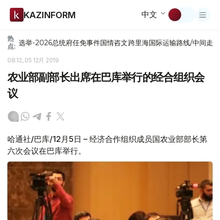
中文
KAZINFORM
热
选举-2026
总统府
任免
事件
国情咨文
跨里海国际运输路线/中间走
点:
08:12, 05 12月 2019
农业部副部长出席在巴库举行的经合组织会
议
哈通社/巴库/12月5日 – 经济合作组织成员国农业部部长第
六次会议在巴库举行。