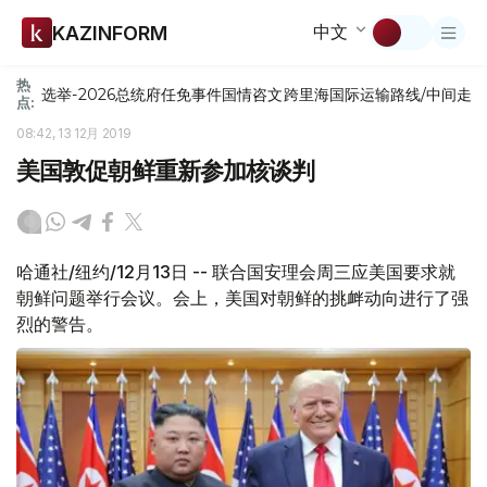
中文
KAZINFORM
热
选举-2026
总统府
任免
事件
国情咨文
跨里海国际运输路线/中间走
点:
08:42, 13 12月 2019
美国敦促朝鲜重新参加核谈判
哈通社/纽约/12月13日 -- 联合国安理会周三应美国要求就
朝鲜问题举行会议。会上，美国对朝鲜的挑衅动向进行了强
烈的警告。