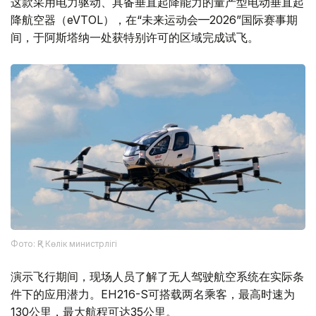
这款采用电力驱动、具备垂直起降能力的量产型电动垂直起
降航空器（eVTOL），在“未来运动会—2026”国际赛事期
间，于阿斯塔纳一处获特别许可的区域完成试飞。
Фото: ҚР Көлік министрлігі
演示飞行期间，现场人员了解了无人驾驶航空系统在实际条
件下的应用潜力。EH216-S可搭载两名乘客，最高时速为
130公里，最大航程可达35公里。