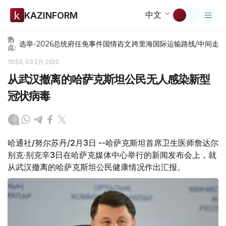
中文
KAZINFORM
热
选举-2026
总统府
任免
事件
国情咨文
跨里海国际运输路线/中间走
点:
16:59, 03 2月 2020
从武汉撤离的哈萨克斯坦公民无人感染新型
冠状病毒
哈通社/努尔苏丹/2月3日 --哈萨克斯坦首席卫生医师詹达尔
别克·别克辛3日在哈萨克媒体中心举行的新闻发布会上，就
从武汉撤离的哈萨克斯坦公民健康情况作出汇报。