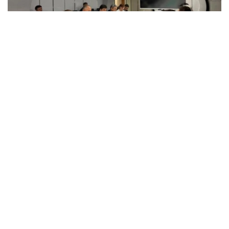
Фото: gov.kz
会谈期间，双方重点讨论了联合项目的后续实施工作，包括
由德国国际合作机构为国家水文地质服务局情景分析中心提
供资金支持，配备地下水资源管理所需的现代化设备及专业
软件。
双方还探讨了在欧盟“面向可持续中亚：水、能源与气候变
化领域联合行动与合作”项目框架下进一步拓展合作的可能
性。
会议还总结了在克孜勒奥尔达市实施的“节约用水，守护未
来！”项目成果。双方表示，如达成一致，计划自2027年起