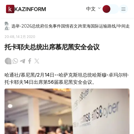
中文
KAZINFORM
热
选举-2026
总统府
任免
事件
国情咨文
跨里海国际运输路线/中间走
点:
20:48, 14 2月 2020
托卡耶夫总统出席慕尼黑安全会议
哈通社/慕尼黑/2月14日--哈萨克斯坦总统哈斯穆-卓玛尔特·
托卡耶夫14日出席第56届慕尼黑安全会议。