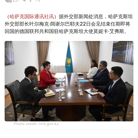
（
哈萨克国际通讯社讯
）据外交部新闻处消息，哈萨克斯坦
外交部部长叶尔梅克·阔谢尔巴耶夫22日会见结束任期即将
回国的德国联邦共和国驻哈萨克斯坦大使莫妮卡·艾弗斯。
Photo credit: mfa.gov.kz