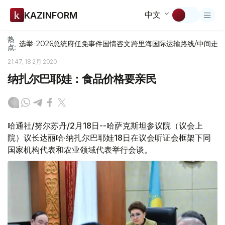
中文
KAZINFORM
热
选举-2026
总统府
任免
事件
国情咨文
跨里海国际运输路线/中间走
点:
21:47, 18 2月 2020
纳扎尔巴耶娃：食品价格要亲民
哈通社/努尔苏丹/2月18日--哈萨克斯坦参议院（议会上
院）议长达丽哈·纳扎尔巴耶娃18日在议会听证会框架下同
国家机构代表和农业领域代表举行会谈。