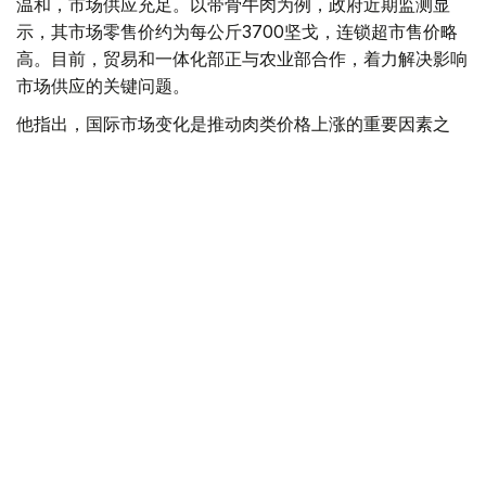
温和，市场供应充足。以带骨牛肉为例，政府近期监测显
示，其市场零售价约为每公斤3700坚戈，连锁超市售价略
高。目前，贸易和一体化部正与农业部合作，着力解决影响
市场供应的关键问题。
他指出，国际市场变化是推动肉类价格上涨的重要因素之
一。去年以来，全球牛肉消费持续增长，而波斯湾地区局势
也导致羊肉价格出现波动。不过，目前羊肉价格虽有调整，
但整体保持稳定，畜产品供应没有出现中断。
此外，全球消费结构变化也进一步推高了羊肉需求。沙卡利
耶夫表示，中国、非洲等地区羊肉消费明显增加，乌兹别克
斯坦等周边市场需求也持续增长。作为全球市场的一部分，
哈萨克斯坦出口需求增加，也对国内价格形成一定影响。
他说，价格应兼顾消费者和生产者双方利益，由市场供求关
系决定。当前，出口需求旺盛是导致羊肉价格波动的重要因
素之一。
为稳定市场价格，贸易和一体化部正会同农业部采取多项措
施，包括实施羊肉出口配额管理、减少流通环节中的非必要