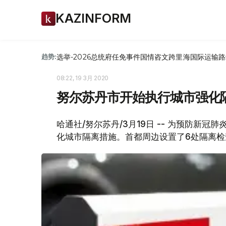
KAZINFORM
选举-2026
总统府
任免
事件
国情咨文
跨里海国际运输路
趋势:
08:22, 19 3月 2020
努尔苏丹市开始执行城市强化
哈通社/努尔苏丹/3月19日 -- 为预防新冠
化城市隔离措施。首都周边设置了6处隔离检