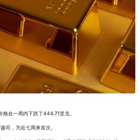
价格在一周内下跌了444.71坚戈。
元/盎司，为近七周来首次。