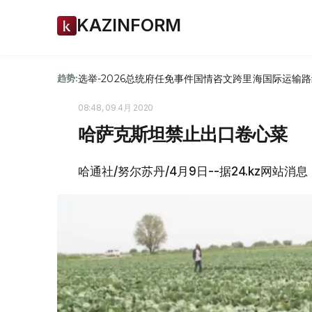
KAZINFORM
选举-2026
总统府
任免
事件
国情咨文
跨里海国际运输路
趋势:
08:48, 09 4月 2020
哈萨克斯坦禁止出口卷心菜
哈通社/努尔苏丹/4月9日--据24.kz网