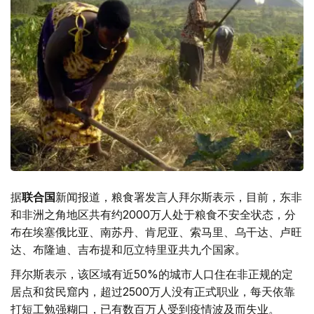
据
联合国
新闻报道，粮食署发言人拜尔斯表示，目前，东非
和非洲之角地区共有约2000万人处于粮食不安全状态，分
布在埃塞俄比亚、南苏丹、肯尼亚、索马里、乌干达、卢旺
达、布隆迪、吉布提和厄立特里亚共九个国家。
拜尔斯表示，该区域有近50%的城市人口住在非正规的定
居点和贫民窟内，超过2500万人没有正式职业，每天依靠
打短工勉强糊口，已有数百万人受到疫情波及而失业。