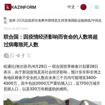
中文
KAZINFORM
热
选举-2026
总统府
任免
事件
国情咨文
跨里海国际运输路线/中间走
点:
13:24, 29 4月 2020
联合国：因疫情经济影响而丧命的人数将超
过病毒致死人数
哈通社/努尔苏丹/4月29日 -- 联合国世界粮食计划署28日
表示，由于新冠疫情及其社会经济影响，预计东非和非洲之
角地区粮食不安全的人数在未来三个月内可能增至3400-
4300万，其中包括2000万严重饥饿人口，近1700万城市
贫困人口，以及320万依赖援助的难民。