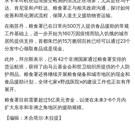
求卡车司机在边境接受检测的情况正在增多，尤其是在乌干
达、肯尼亚和卢旺达。粮食署正与相关政府沟通，探讨如何
改善和简化测试流程，保障人道主义援助物资运输。
在南苏丹，粮食署已在日常向500万人提供食品援助的常规
工作基础上，进一步开始为160万因疫情而陷入饥饿的城市
居民提供支持，首都朱巴的15万脆弱百姓已经可以通过23个
分发中心领取食品或是现金。
此外，拜尔斯表示，已有42个非洲国家通过粮食署安排的
货运航班，获得了由马云基金会和世卫组织所提供的个人防
护用品。粮食署还将继续开展粮食储备和城市地区的现金和
食品援助计划，全球七家«野战医院»的建设工作也正在有序
展开。
粮食署目前需要超过5亿美元资金，以便在未来3-6个月内
扩大东非和非洲之角地区的援助规模。
【编辑：木合塔尔·木拉提】