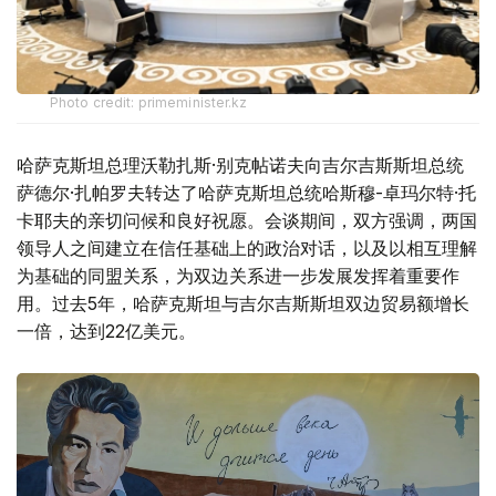
Photo credit: primeminister.kz
哈萨克斯坦总理沃勒扎斯·别克帖诺夫向吉尔吉斯斯坦总统
萨德尔·扎帕罗夫转达了哈萨克斯坦总统哈斯穆-卓玛尔特·托
卡耶夫的亲切问候和良好祝愿。会谈期间，双方强调，两国
领导人之间建立在信任基础上的政治对话，以及以相互理解
为基础的同盟关系，为双边关系进一步发展发挥着重要作
用。过去5年，哈萨克斯坦与吉尔吉斯斯坦双边贸易额增长
一倍，达到22亿美元。