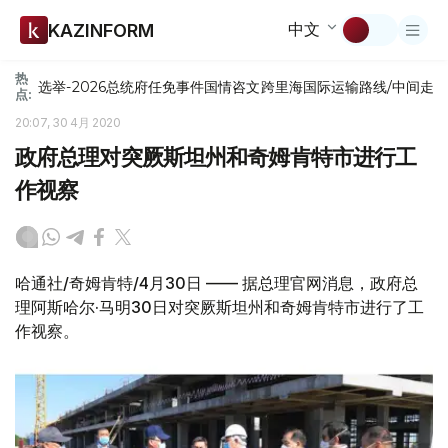
中文
KAZINFORM
热
选举-2026
总统府
任免
事件
国情咨文
跨里海国际运输路线/中间走
点:
20:07, 30 4月 2020
政府总理对突厥斯坦州和奇姆肯特市进行工
作视察
哈通社/奇姆肯特/4月30日 —— 据总理官网消息，政府总
理阿斯哈尔·马明30日对突厥斯坦州和奇姆肯特市进行了工
作视察。