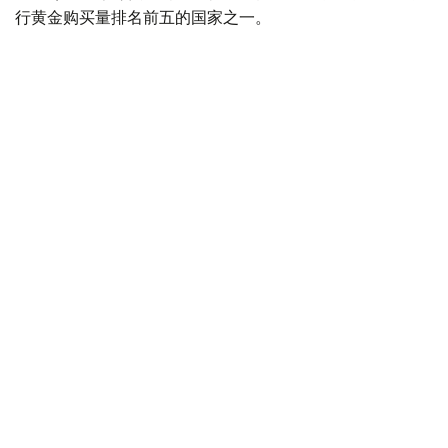
行黄金购买量排名前五的国家之一。
季度报告显示，哈萨克斯坦国家银行黄金储备增加了15吨。
黄金储备
哈萨克斯坦
经济
金融
木合塔尔 哈力木拉
编译
08:31, 31 7月 2026
哈萨克斯坦是全球五大黄金购买国之一
（哈萨克国际通讯社讯）根据世界黄金协会（World Gold
Council, WGC）最新报告，哈萨克斯坦成为2026年第二
季度全球央行黄金购买量排名前五的国家之一。