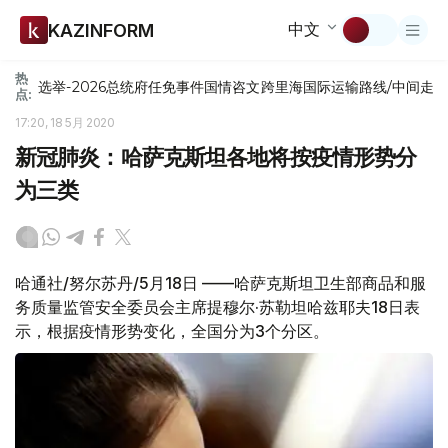
中文
KAZINFORM
热
选举-2026
总统府
任免
事件
国情咨文
跨里海国际运输路线/中间走
点:
17:20, 18 5月 2020
新冠肺炎：哈萨克斯坦各地将按疫情形势分
为三类
哈通社/努尔苏丹/5月18日 ——哈萨克斯坦卫生部商品和服
务质量监管安全委员会主席提穆尔·苏勒坦哈兹耶夫18日表
示，根据疫情形势变化，全国分为3个分区。