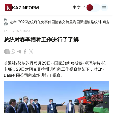
中文
KAZINFORM
热
选举-2026
总统府
任免
事件
国情咨文
跨里海国际运输路线/中间走
点:
17:00, 29 5月 2020
总统对春季播种工作进行了了解
哈通社/努尔苏丹/5月29日--国家总统哈斯穆-卓玛尔特·托
卡耶夫29日对阿克莫拉州进行的工作视察框架下，对En-
Dala有限公司的农场进行了视察。