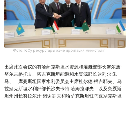
Фото: ҚР Су ресурстары және ирригация министрлігі
出席此次会议的有哈萨克斯坦水资源和灌溉部部长努尔詹·
努尔吉格托夫、塔吉克斯坦能源和水资源部长达列尔·朱
马、土库曼斯坦国家水利委员会主席杜尔德·根吉耶夫、乌
兹别克斯坦水利部部长沙夫卡特·哈姆拉耶夫，以及突厥斯
坦州州长努拉尔汗·阔谢罗夫和哈萨克斯坦驻乌兹别克斯坦
特命全权大使耶拉勒·托赫詹诺夫。
与会各方审议了2026年植被生长期锡尔河和阿姆河流域水
库运行模式及水资源分配限额。同时，会议讨论了制定锡尔
河流域水资源自动化核算系统实施计划的方案。与会代表批