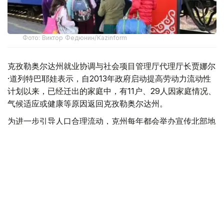
Фото: Виктор Федюнин/Kazinform
克孜勒奥尔达州就业协调与社会项目管理厅代理厅长贾娜尔
·道列特巴耶娃表示，自2013年政府启动提高劳动力流动性
计划以来，已经迁出的家庭中，有11户、29人因家庭情况、
气候适应或健康等原因返回克孜勒奥尔达州。
为进一步引导人口合理流动，克州每年都会举办宣传北部地
区就业机会的专场招聘活动。去年5月举办的招聘会提供了
8000多个就业岗位，今年岗位数量进一步增加，已超过
9000个。
“我们已经分别与北哈萨克斯坦州、东哈萨克斯坦州
以及卡拉干达州签署了双边合作备忘录。”道列特巴
耶娃补充说，“招聘活动期间，200多名居民通过积
极就业措施获得支持，或成功落实稳定就业岗位。此