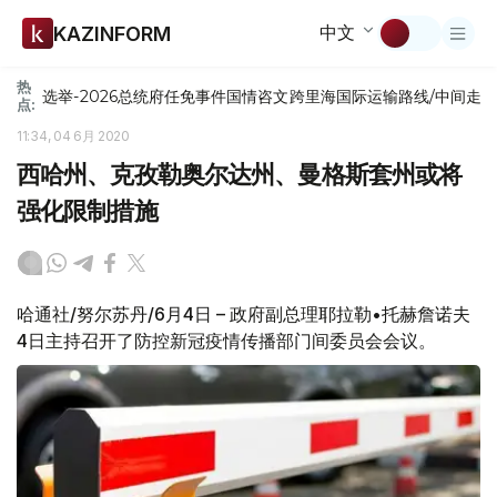
中文
KAZINFORM
热
选举-2026
总统府
任免
事件
国情咨文
跨里海国际运输路线/中间走
点:
11:34, 04 6月 2020
西哈州、克孜勒奥尔达州、曼格斯套州或将
强化限制措施
哈通社/努尔苏丹/6月4日 – 政府副总理耶拉勒•托赫詹诺夫
4日主持召开了防控新冠疫情传播部门间委员会会议。