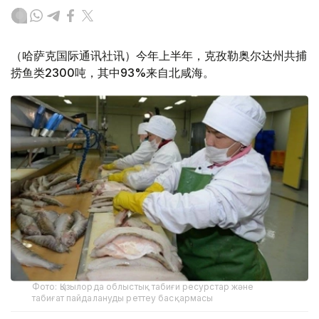
（哈萨克国际通讯社讯）今年上半年，克孜勒奥尔达州共捕
捞鱼类2300吨，其中93%来自北咸海。
Фото: Қызылорда облыстық табиғи ресурстар және
табиғат пайдалануды реттеу басқармасы