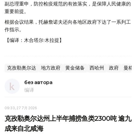
副总理重申，防控检疫规范的有效落实，是保障人民健康的
重要前提。
根据会议结果，托赫詹诺夫还向各地区政府下达了一系列工
作指示。
【编译：木合塔尔·木拉提】
克孜勒奥尔达
地方政府
黄金储备
西哈州
政府
曼格
без автора
编译
09:33, 27 7月 2026
克孜勒奥尔达州上半年捕捞鱼类2300吨 逾九
成来自北咸海