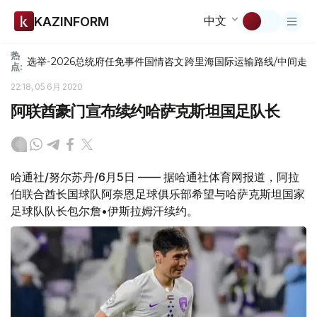
中文
KAZINFORM
热
选举-2026
总统府
任免
事件
国情咨文
跨里海国际运输路线/中间走
点:
22:18, 05 6月 2020
阿联酋豪门宣布续约哈萨克斯坦国足队长
哈通社/努尔苏丹/6月5日 —— 据哈通社体育网报道，阿拉
伯联合酋长国球队阿奈恩足球俱乐部希望与哈萨克斯坦国家
足球队队长包尔詹•伊斯拉姆汗续约。