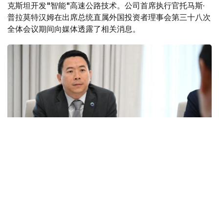
克斯坦开发"智能"高速公路技术。公司首席执行官托马斯·
普拉莫特汉姆在出席总统直属外国投资者理事会第三十八次
全体会议期间向媒体透露了相关消息。
Фото: Kazinform
普拉莫特汉姆表示，Presight AI在哈萨克斯坦已深耕三
年，并计划进一步扩大在该国的业务范围。