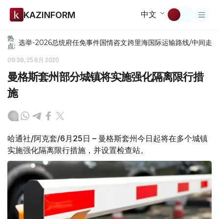
中文
KAZINFORM
热
选举-2026
总统府
任免
事件
国情咨文
跨里海国际运输路线/中间走
点:
09:38, 25 6月 2020
曼格斯套州部分城镇将实施强化隔离限行措
施
哈通社/阿克套/6月25日 – 曼格斯套州今日起将在多个城镇
实施强化隔离限行措施，并设置检查站。