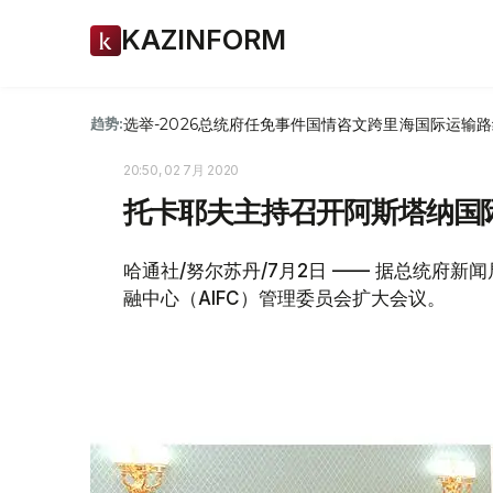
KAZINFORM
选举-2026
总统府
任免
事件
国情咨文
跨里海国际运输路
趋势:
20:50, 02 7月 2020
托卡耶夫主持召开阿斯塔纳国
哈通社/努尔苏丹/7月2日 —— 据总统府
融中心（AIFC）管理委员会扩大会议。