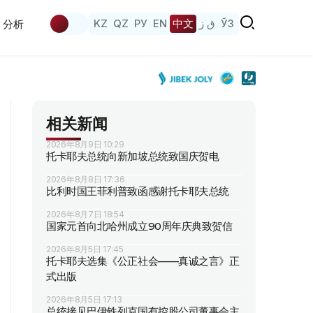
KZ
QZ
РУ
EN
中文
ق ز
ЎЗ
分析
相关新闻
2026年8月9日 10:29
托卡耶夫总统向新加坡总统致国庆贺电
2026年8月8日 17:36
比利时国王菲利普致函感谢托卡耶夫总统
2026年8月7日 18:54
国家元首向北哈州成立90周年庆典致贺信
2026年8月5日 17:45
托卡耶夫选集《公正社会——真诚之言》正
式出版
2026年8月5日 17:13
总统接见巴伊铁列克国有控股公司董事会主