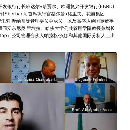
发银行行长班达尔•哈贾尔、欧洲复兴开发银行(EBRD)
Sberbank)首席执行官赫尔曼•格里夫、花旗集团
总经理朱莉·摩纳哥等管理委员会成员，以及高盛达通国际董事
顾问安东尼奥·里埃拉、哈佛大学公共管理学院教授兼增长
eMap）公司管理合伙人帕拉格·汉娜和其他国际分析人士出