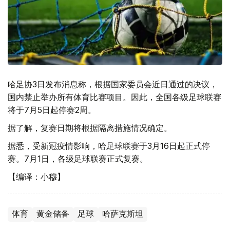
哈足协3日发布消息称，根据国家委员会近日通过的决议，
国内禁止举办所有体育比赛项目。因此，全国各级足球联赛
将于7月5日起停赛2周。
据了解，复赛日期将根据隔离措施情况确定。
据悉，受新冠疫情影响，哈足球联赛于3月16日起正式停
赛。7月1日，各级足球联赛正式复赛。
【编译：小穆】
体育
黄金储备
足球
哈萨克斯坦