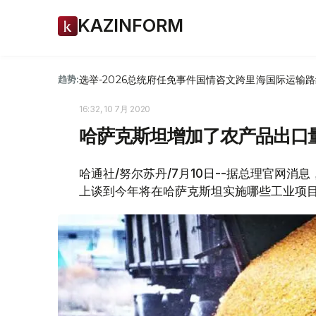
KAZINFORM
选举-2026
总统府
任免
事件
国情咨文
跨里海国际运输路
趋势:
16:32, 10 7月 2020
哈萨克斯坦增加了农产品出口
哈通社/努尔苏丹/7月10日--据总理官网
上谈到今年将在哈萨克斯坦实施哪些工业项