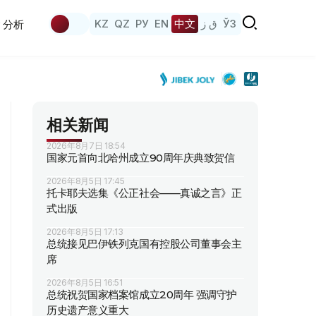
KZ
QZ
РУ
EN
中文
ق ز
ЎЗ
分析
相关新闻
2026年8月7日 18:54
国家元首向北哈州成立90周年庆典致贺信
2026年8月5日 17:45
托卡耶夫选集《公正社会——真诚之言》正
式出版
2026年8月5日 17:13
总统接见巴伊铁列克国有控股公司董事会主
席
2026年8月5日 16:51
总统祝贺国家档案馆成立20周年 强调守护
历史遗产意义重大