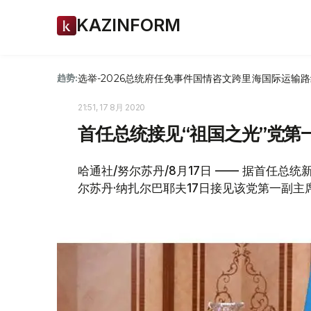
KAZINFORM
选举-2026
总统府
任免
事件
国情咨文
跨里海国际运输路
趋势:
21:51, 17 8月 2020
首任总统接见“祖国之光”党第
哈通社/努尔苏丹/8月17日 —— 据首任总
尔苏丹·纳扎尔巴耶夫17日接见该党第一副主