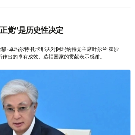
正党”是历史性决定
穆-卓玛尔特·托卡耶夫对阿玛纳特党主席叶尔兰·霍沙
席期间所作出的卓有成效、造福国家的贡献表示感谢。