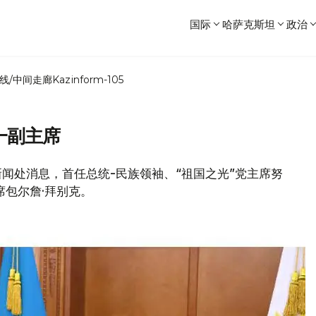
国际
哈萨克斯坦
政治
线/中间走廊
Kazinform-105
一副主席
统新闻处消息，首任总统-民族领袖、“祖国之光”党主席努
席包尔詹·拜别克。