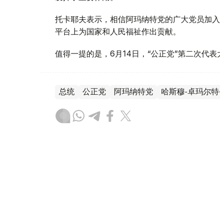
托卡耶夫表示，相信阿玛纳特党的广大党员加入
平台上为国家和人民福祉作出贡献。
值得一提的是，6月14日，“公正党”第二次代
总统
公正党
阿玛纳特党
哈斯穆-卓玛尔特
木合塔尔 木拉提
编译
14:20, 14 6月 2026