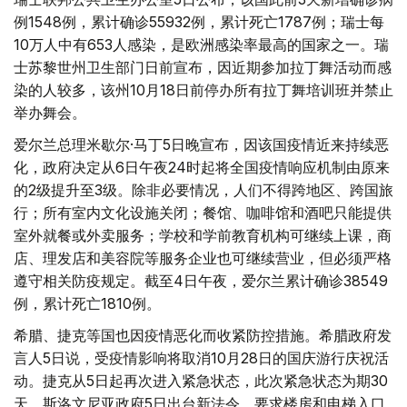
例1548例，累计确诊55932例，累计死亡1787例；瑞士每
10万人中有653人感染，是欧洲感染率最高的国家之一。瑞
士苏黎世州卫生部门日前宣布，因近期参加拉丁舞活动而感
染的人较多，该州10月18日前停办所有拉丁舞培训班并禁止
举办舞会。
爱尔兰总理米歇尔·马丁5日晚宣布，因该国疫情近来持续恶
化，政府决定从6日午夜24时起将全国疫情响应机制由原来
的2级提升至3级。除非必要情况，人们不得跨地区、跨国旅
行；所有室内文化设施关闭；餐馆、咖啡馆和酒吧只能提供
室外就餐或外卖服务；学校和学前教育机构可继续上课，商
店、理发店和美容院等服务企业也可继续营业，但必须严格
遵守相关防疫规定。截至4日午夜，爱尔兰累计确诊38549
例，累计死亡1810例。
希腊、捷克等国也因疫情恶化而收紧防控措施。希腊政府发
言人5日说，受疫情影响将取消10月28日的国庆游行庆祝活
动。捷克从5日起再次进入紧急状态，此次紧急状态为期30
天。斯洛文尼亚政府5日出台新法令，要求楼房和电梯入口