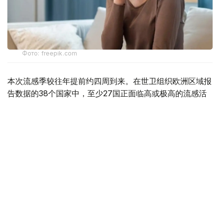
Фото: freepik.com
本次流感季较往年提前约四周到来。在世卫组织欧洲区域报
告数据的38个国家中，至少27国正面临高或极高的流感活
跃水平。
在爱尔兰、吉尔吉斯斯坦、黑山、塞尔维亚、斯洛文尼亚及
英国六国，接受流感样症状检测的患者中超过半数确诊感染
流感病毒。
世卫组织欧洲区域主任克鲁格指出，新型流感毒株——
AH3N2亚型流感病毒——正成为当前感染的主要致病原，
虽然尚无证据显示其致病严重程度有所增加。这一季节性流
感新变种已占欧洲区域确诊病例的90%，表明流感病毒的
微小基因变异就足以对卫生系统构成巨大压力，原因在于人