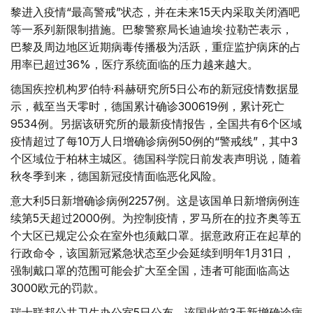
黎进入疫情“最高警戒”状态，并在未来15天内采取关闭酒吧
等一系列新限制措施。巴黎警察局长迪迪埃·拉勒芒表示，
巴黎及周边地区近期病毒传播极为活跃，重症监护病床的占
用率已超过36%，医疗系统面临的压力越来越大。
德国疾控机构罗伯特·科赫研究所5日公布的新冠疫情数据显
示，截至当天零时，德国累计确诊300619例，累计死亡
9534例。另据该研究所的最新疫情报告，全国共有6个区域
疫情超过了每10万人日增确诊病例50例的“警戒线”，其中3
个区域位于柏林主城区。德国科学院日前发表声明说，随着
秋冬季到来，德国新冠疫情面临恶化风险。
意大利5日新增确诊病例2257例。这是该国单日新增病例连
续第5天超过2000例。为控制疫情，罗马所在的拉齐奥等五
个大区已规定公众在室外也须戴口罩。据意政府正在起草的
行政命令，该国新冠紧急状态至少会延续到明年1月31日，
强制戴口罩的范围可能会扩大至全国，违者可能面临高达
3000欧元的罚款。
瑞士联邦公共卫生办公室5日公布，该国此前3天新增确诊病