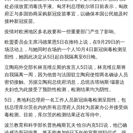
处必须放置消毒洗手液。匈牙利总理欧尔班日前表示，匈政
府正与多国协商采购新冠疫苗事宜，以确保本国公民能及时
接种新冠疫苗。
疫情对欧洲地区多名政要和一些重要部门产生了影响。
欧盟委员会主席冯德莱恩5日在推特上说，在9月29日的一
场活动上，与她同时在场的一个人10月4日新冠病毒检测呈
阳性，她因此决定从5日起自我隔离至6日晚。
立陶宛外交部长林克维丘斯的发言人5日说，林克维丘斯将
自我隔离一周，因为他曾与法国驻立陶宛使馆两名确诊人员
密切接触。另据立陶宛总统府消息，总统吉塔纳斯·瑙塞达
夫妇也为此接受了预防性检测，检测结果均为阴性。
5日，奥地利总理府一名工作人员新冠病毒检测呈阳性，包
括总理库尔茨在内的所有总理府人员转为居家办公并接受病
毒检测。目前，库尔茨的检测结果还在等待中。
波兰教育和科学部长普热梅斯瓦夫·恰尔内克5日说，他已确
诊感染新冠病毒，将不能参加6日下午的宣誓就职仪式。保